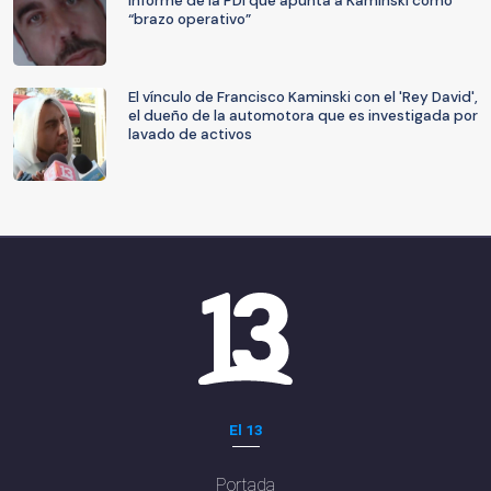
informe de la PDI que apunta a Kaminski como
“brazo operativo”
El vínculo de Francisco Kaminski con el 'Rey David',
el dueño de la automotora que es investigada por
lavado de activos
El 13
Portada