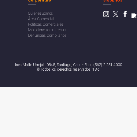
Corporativo
SÍGUENOS
Quiénes Somos
Área Comercial
Políticas Comerciales
Mediciones de antenas
Denuncias Compliance
Inés Matte Urrejola 0848, Santiago, Chile - Fono (562) 2 251 4000
© Todos los derechos reservados. 13.cl