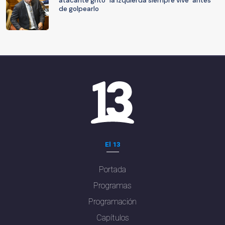
atacante gritó "la izquierda siempre vive" antes
de golpearlo
El 13
Portada
Programas
Programación
Capítulos