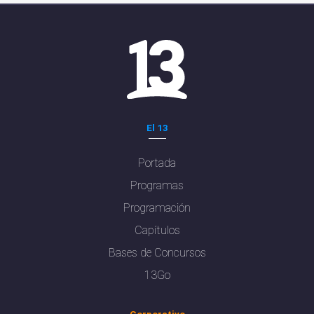
El 13
Portada
Programas
Programación
Capítulos
Bases de Concursos
13Go
Corporativo