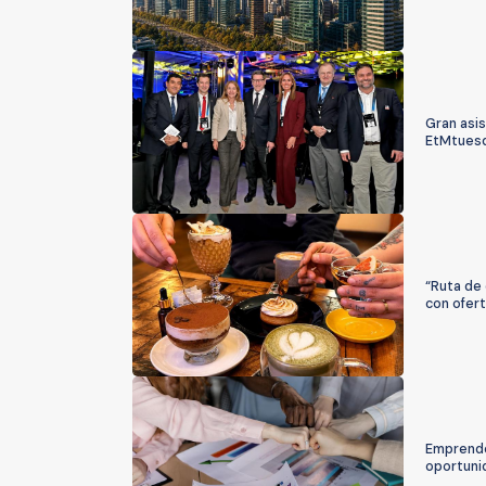
Gran asis
EtMtues
“Ruta de 
con ofert
Emprende
oportuni