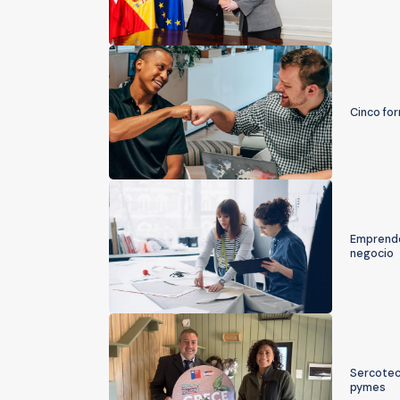
Cinco fo
Emprende
negocio
Sercotec 
pymes