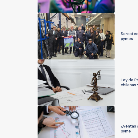
Sercotec
pymes
Ley de P
chilenas 
¿Ventas a
pyme