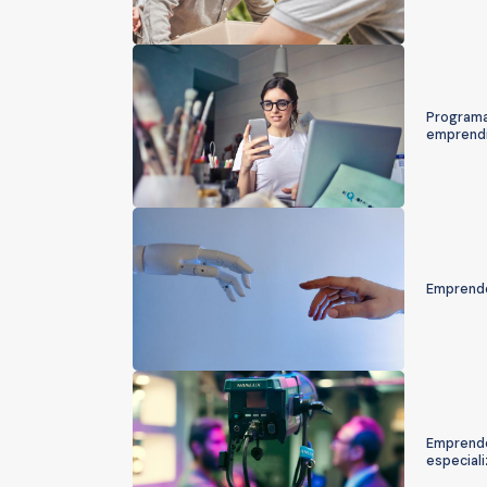
Programa 
emprendi
Emprende
Emprende
especiali