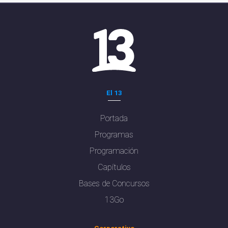
El 13
Portada
Programas
Programación
Capítulos
Bases de Concursos
13Go
Corporativo