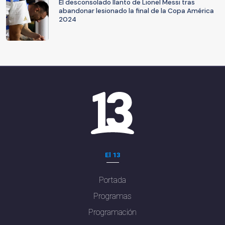
El desconsolado llanto de Lionel Messi tras
abandonar lesionado la final de la Copa América
2024
El 13
Portada
Programas
Programación