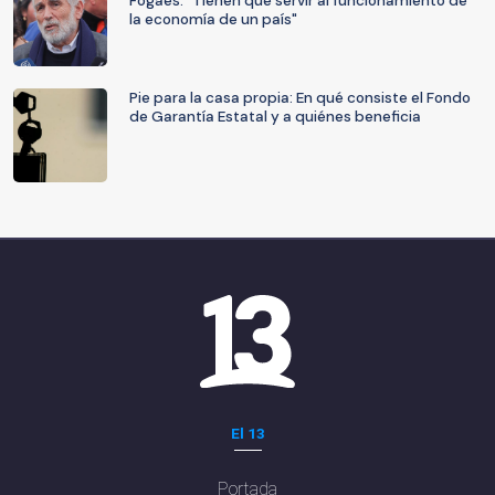
Fogaes: "Tienen que servir al funcionamiento de
la economía de un país"
Pie para la casa propia: En qué consiste el Fondo
de Garantía Estatal y a quiénes beneficia
El 13
Portada