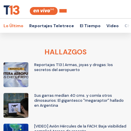
Lo Último
Reportajes Teletrece
El Tiempo
Video
Ch
HALLAZGOS
Reportajes T13 | Armas, joyas y drogas: los
secretos del aeropuerto
Sus garras medían 40 cms. y comía otros
dinosaurios: El gigantesco "megaraptor" hallado
en Argentina
[VIDEO] Avión Hércules de la FACH: Baja visibilidad