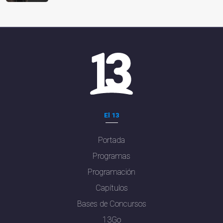
El 13
Portada
Programas
Programación
Capítulos
Bases de Concursos
13Go