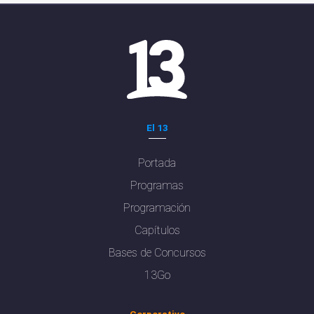
El 13
Portada
Programas
Programación
Capítulos
Bases de Concursos
13Go
Corporativo