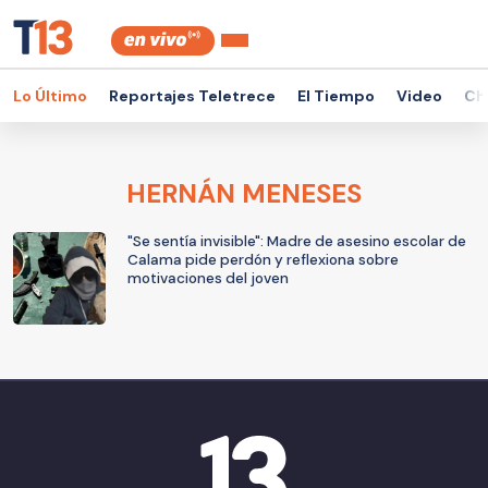
Lo Último
Reportajes Teletrece
El Tiempo
Video
Ch
HERNÁN MENESES
"Se sentía invisible": Madre de asesino escolar de
Calama pide perdón y reflexiona sobre
motivaciones del joven