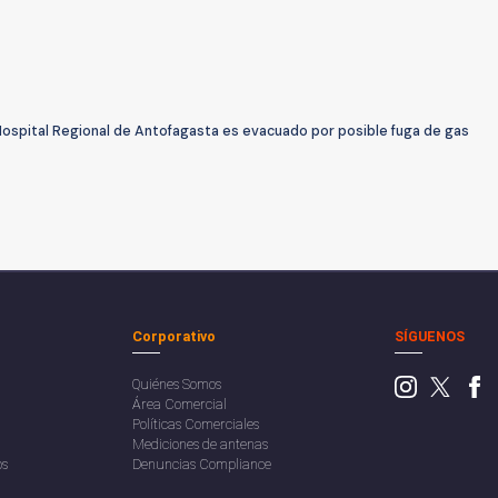
Hospital Regional de Antofagasta es evacuado por posible fuga de gas
Corporativo
SÍGUENOS
Quiénes Somos
Área Comercial
Políticas Comerciales
Mediciones de antenas
os
Denuncias Compliance