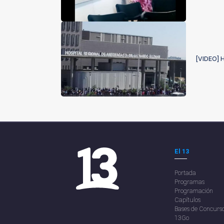
[VIDEO] 
El 13
Portada
Programas
Programación
Capítulos
Bases de Concurs
13Go