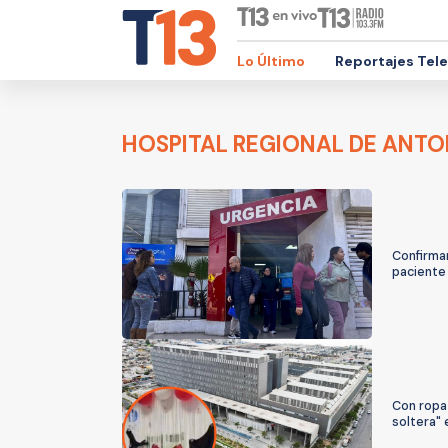
Lo Último
Reportajes Tel
HOSPITAL REGIONAL DE ANT
Confirma
paciente 
Con ropa 
soltera"