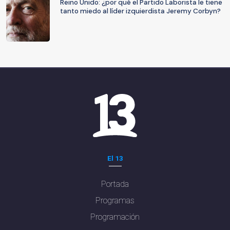
Reino Unido: ¿por qué el Partido Laborista le tiene
tanto miedo al líder izquierdista Jeremy Corbyn?
El 13
Portada
Programas
Programación