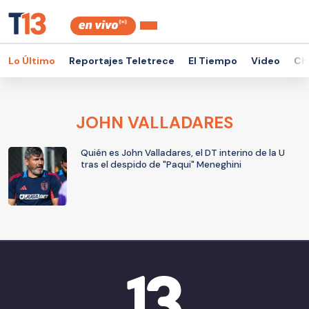
Lo Último
Reportajes Teletrece
El Tiempo
Video
Ch
JOHN VALLADARES
Quién es John Valladares, el DT interino de la U
tras el despido de "Paqui" Meneghini