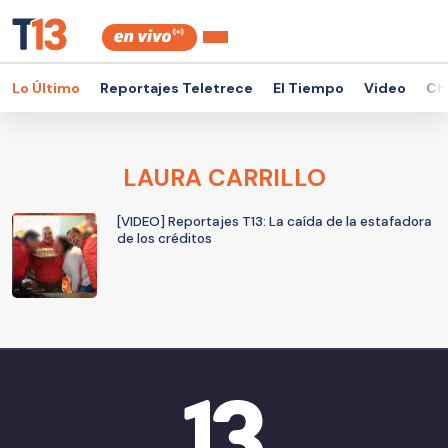
Lo Último
Reportajes Teletrece
El Tiempo
Video
Ch
LAURA CARRILLO
[VIDEO] Reportajes T13: La caída de la estafadora
de los créditos