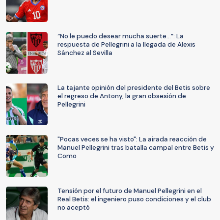
“No le puedo desear mucha suerte…”: La
respuesta de Pellegrini a la llegada de Alexis
Sánchez al Sevilla
La tajante opinión del presidente del Betis sobre
el regreso de Antony, la gran obsesión de
Pellegrini
"Pocas veces se ha visto": La airada reacción de
Manuel Pellegrini tras batalla campal entre Betis y
Como
Tensión por el futuro de Manuel Pellegrini en el
Real Betis: el ingeniero puso condiciones y el club
no aceptó