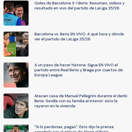
Goles de Barcelona 3-1 Betis: Resumen, videos y
resultado en vivo del partido de LaLiga 25/26
Barcelona vs. Betis EN VIVO: A qué hora y dónde
ver el partido de LaLiga 25/26
A un paso de hacer historia: Sigue EN VIVO el
partido entre Real Betis y Braga por cuartos de
Europa League
Atacan casa de Manuel Pellegrini durante el derbi
Betis-Sevilla con su familia al interior: esto le
rayaron en la vivienda
"Si lo perdonas, pagas": Esto dijo la prensa
española por el golazo de Alexis al Betis