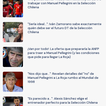
trabajar con Manuel Pellegrini en la Selección
Chilena
"Sería ideal...": Iván Zamorano sabe exactamente
quién debe ser el futuro DT de la Selección
Chilena
¡Van por todo!: La oferta que prepararía la ANFP
para traer a Manuel Pellegrini (y las condiciones
que pide para llegar La Roja)
"Nos dijo que...": Revelan detalles del "no" de
Manuel Pellegrini a La Roja rumbo al Mundial de
1998
"Es parecido a...": Alexis Sánchez elige el
entrenador perfecto para la Selección Chilena