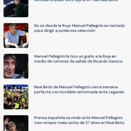
No es desde la Roja: Manuel Pellegrini es tentado
para dirigir a poderosa selección
Manuel Pellegrini le hizo un guiño a la Roja en
medio de rumores de salida de Ricardo Gareca
Real Betis de Manuel Pellegrini cierra semana
perfecta con increíble remontada ante Leganés
Prensa española se rinde ante Manuel Pellegrini
tras romper mala racha de 27 años en Real Betis