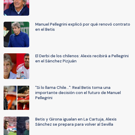
Manuel Pellegrini explicó por qué renovó contrato
en el Betis
El Derbi de los chilenos: Alexis recibirá a Pellegrini
en el Sánchez Pizjuán
"Si lo llama Chile...": Real Betis toma una
importante decisión con el futuro de Manuel
Pellegrini
Betis y Girona igualan en La Cartuja, Alexis
Sánchez se prepara para volver al Sevilla