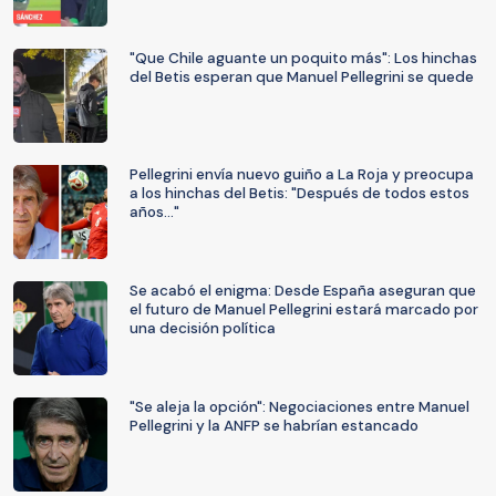
"Que Chile aguante un poquito más": Los hinchas
del Betis esperan que Manuel Pellegrini se quede
Pellegrini envía nuevo guiño a La Roja y preocupa
a los hinchas del Betis: "Después de todos estos
años..."
Se acabó el enigma: Desde España aseguran que
el futuro de Manuel Pellegrini estará marcado por
una decisión política
"Se aleja la opción": Negociaciones entre Manuel
Pellegrini y la ANFP se habrían estancado