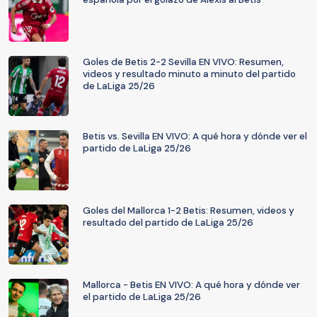
Goles de Betis 2-2 Sevilla EN VIVO: Resumen,
videos y resultado minuto a minuto del partido
de LaLiga 25/26
Betis vs. Sevilla EN VIVO: A qué hora y dónde ver el
partido de LaLiga 25/26
Goles del Mallorca 1-2 Betis: Resumen, videos y
resultado del partido de LaLiga 25/26
Mallorca - Betis EN VIVO: A qué hora y dónde ver
el partido de LaLiga 25/26