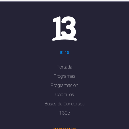
El 13
Portada
Programas
Programación
Capítulos
Bases de Concursos
13Go
Corporativo