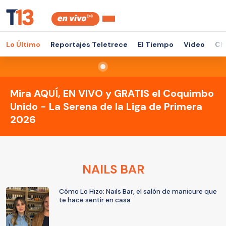
Lo Último
Reportajes Teletrece
El Tiempo
Video
Ch
Mira AQUÍ, EN VIVO y GRATIS el Coquimbo
Unido - La Serena de la Liga de Primera
2026
NAILS BAR
Cómo Lo Hizo: Nails Bar, el salón de manicure que
te hace sentir en casa