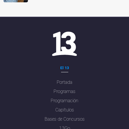
El 13
Portada
Programas
Programación
Capítulos
Bases de Concursos
13Go