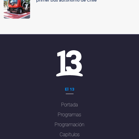
primer bus autónomo de Chile
El 13
Portada
Programas
Programación
Capítulos