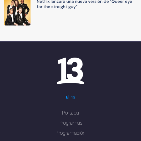
Netflix lanzará una nueva versión de "Queer eye
for the straight guy"
El 13
Portada
Programas
Programación