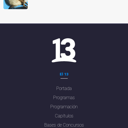
El 13
Portada
Programas
Programación
Capítulos
Bases de Concursos