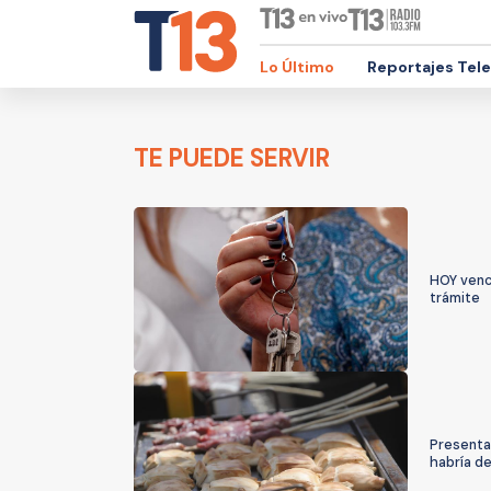
Lo Último
Reportajes Tel
TE PUEDE SERVIR
HOY vence
trámite
Presentan
habría d