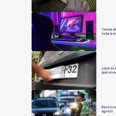
Tienda d
toda la i
¿Qué es 
qué sirve
Restricc
agosto