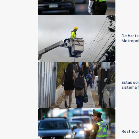
De hasta 
Metropol
Estas so
sistema f
Restricci