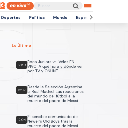
Deportes
Política
Mundo
Espectáculos
Empren
Lo Último
Boca Juniors vs. Vélez EN
12:50
VIVO: A qué hora y dónde ver
por TV y ONLINE
Desde la Selección Argentina
12:37
al Real Madrid: Las reacciones
del mundo del fútbol a la
muerte del padre de Messi
El sensible comunicado de
12:04
Newell’s Old Boys tras la
muerte del padre de Messi