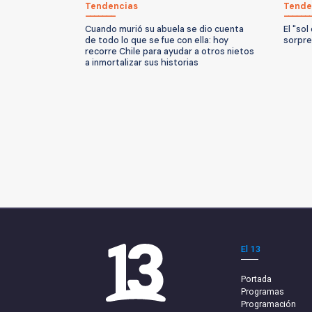
Tendencias
Tende
Cuando murió su abuela se dio cuenta
El "sol
de todo lo que se fue con ella: hoy
sorpre
recorre Chile para ayudar a otros nietos
a inmortalizar sus historias
El 13
Portada
Programas
Programación