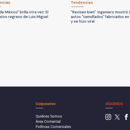
ncias
Tendencias
 de México" brilla otra vez: El
"Revisen bien": Ingeniero mostró 
sivo regreso de Luis Miguel
autos "camuflados" fabricados en
y se hizo viral
Corporativo
SÍGUENOS
Quiénes Somos
Área Comercial
Políticas Comerciales