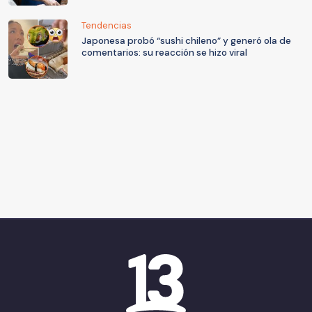
Tendencias
Japonesa probó “sushi chileno” y generó ola de
comentarios: su reacción se hizo viral