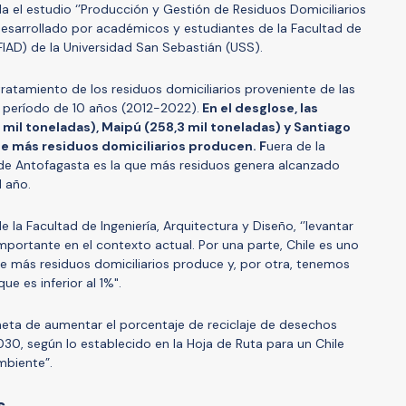
a el estudio ‘’Producción y Gestión de Residuos Domiciliarios
 desarrollado por académicos y estudiantes de la Facultad de
(FIAD) de la Universidad San Sebastián (USS).
 tratamiento de los residuos domiciliarios proveniente de las
 período de 10 años (2012-2022).
En el desglose, las
mil toneladas), Maipú (258,3 mil toneladas) y Santiago
ue más residuos domiciliarios producen. F
uera de la
de Antofagasta es la que más residuos genera alcanzado
l año.
 la Facultad de Ingeniería, Arquitectura y Diseño, ‘’levantar
ortante en el contexto actual. Por una parte, Chile es uno
e más residuos domiciliarios produce y, por otra, tenemos
ue es inferior al 1%".
 meta de aumentar el porcentaje de reciclaje de desechos
30, según lo establecido en la Hoja de Ruta para un Chile
mbiente”.
s