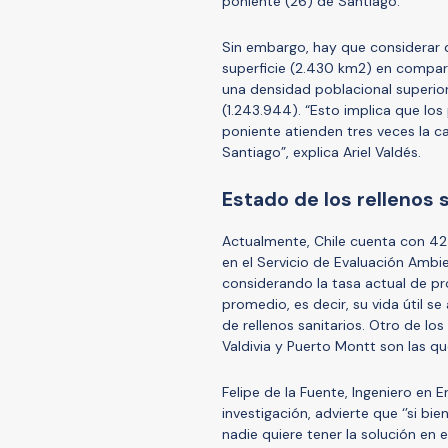
poniente (26) de Santiago.
Sin embargo, hay que considerar 
superficie (2.430 km2) en compar
una densidad poblacional superior 
(1.243.944). “Esto implica que lo
poniente atienden tres veces la 
Santiago”, explica Ariel Valdés.
Estado de los rellenos 
Actualmente, Chile cuenta con 42 
en el Servicio de Evaluación Ambie
considerando la tasa actual de p
promedio, es decir, su vida útil s
de rellenos sanitarios. Otro de lo
Valdivia y Puerto Montt son las q
Felipe de la Fuente, Ingeniero en 
investigación, advierte que ‘’si bi
nadie quiere tener la solución en e