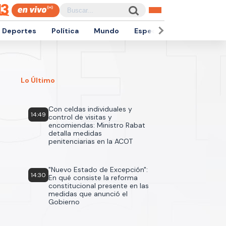
Deportes
Política
Mundo
Espectáculos
Empren
Lo Último
Con celdas individuales y
14:49
control de visitas y
encomiendas: Ministro Rabat
detalla medidas
penitenciarias en la ACOT
"Nuevo Estado de Excepción":
14:30
En qué consiste la reforma
constitucional presente en las
medidas que anunció el
Gobierno