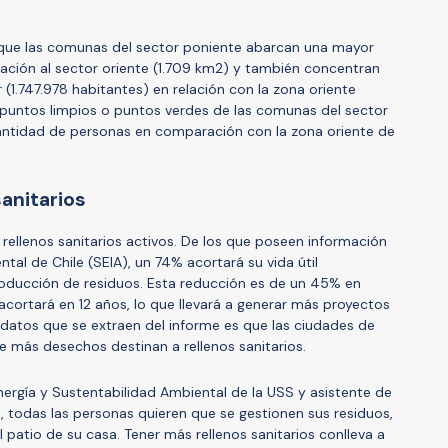
que las comunas del sector poniente abarcan una mayor
ación al sector oriente (1.709 km2) y también concentran
(1.747.978 habitantes) en relación con la zona oriente
s puntos limpios o puntos verdes de las comunas del sector
cantidad de personas en comparación con la zona oriente de
sanitarios
rellenos sanitarios activos. De los que poseen información
ntal de Chile (SEIA), un 74% acortará su vida útil
roducción de residuos. Esta reducción es de un 45% en
e acortará en 12 años, lo que llevará a generar más proyectos
s datos que se extraen del informe es que las ciudades de
ue más desechos destinan a rellenos sanitarios.
Energía y Sustentabilidad Ambiental de la USS y asistente de
en, todas las personas quieren que se gestionen sus residuos,
l patio de su casa. Tener más rellenos sanitarios conlleva a