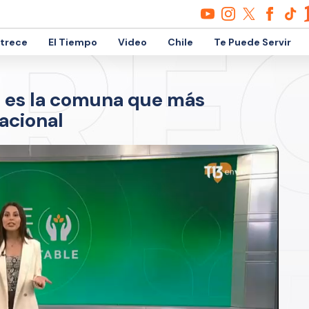
etrece
El Tiempo
Video
Chile
Te Puede Servir
o es la comuna que más
nacional