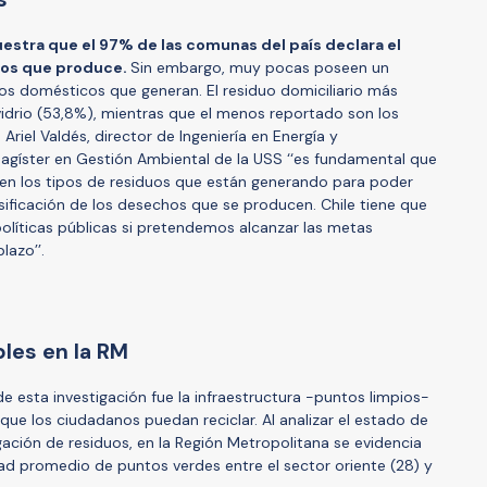
estra que el 97% de las comunas del país declara el
rios que produce.
Sin embargo, muy pocas poseen un
s domésticos que generan. El residuo domiciliario más
idrio (53,8%), mientras que el menos reportado son los
 Ariel Valdés, director de Ingeniería en Energía y
agíster en Gestión Ambiental de la USS ‘‘es fundamental que
quen los tipos de residuos que están generando para poder
asificación de los desechos que se producen. Chile tiene que
políticas públicas si pretendemos alcanzar las metas
azo’’.
bles en la RM
e esta investigación fue la infraestructura -puntos limpios-
que los ciudadanos puedan reciclar. Al analizar el estado de
gación de residuos, en la Región Metropolitana se evidencia
dad promedio de puntos verdes entre el sector oriente (28) y