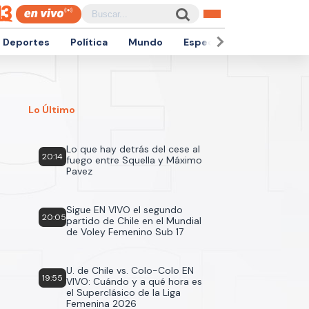
Deportes
Política
Mundo
Espectáculos
Empren
Lo Último
Lo que hay detrás del cese al
20:14
fuego entre Squella y Máximo
Pavez
Sigue EN VIVO el segundo
20:05
partido de Chile en el Mundial
de Voley Femenino Sub 17
U. de Chile vs. Colo-Colo EN
19:55
VIVO: Cuándo y a qué hora es
el Superclásico de la Liga
Femenina 2026