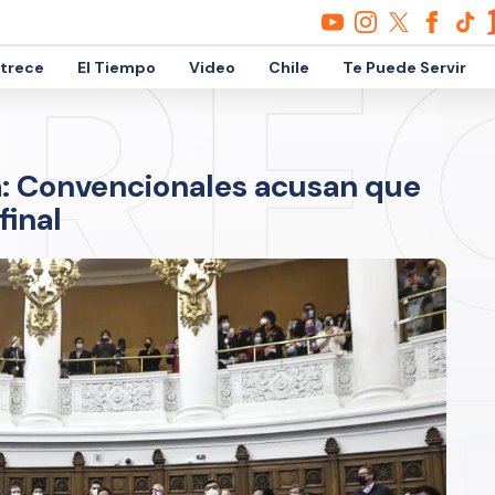
etrece
El Tiempo
Video
Chile
Te Puede Servir
: Convencionales acusan que
final