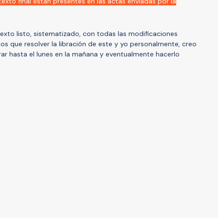
texto final están presentes en las actas enviadas por la
texto listo, sistematizado, con todas las modificaciones
s que resolver la libración de este y yo personalmente, creo
r hasta el lunes en la mañana y eventualmente hacerlo