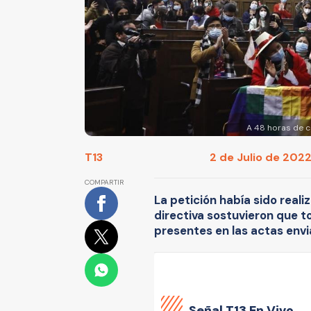
A 48 horas de c
T13
2 de Julio de 2022 
COMPARTIR
La petición había sido real
directiva sostuvieron que to
presentes en las actas envi
Señal
T13 En Vivo