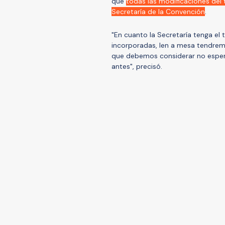
que
todas las modificaciones del 
Secretaría de la Convención
.
"En cuanto la Secretaría tenga el 
incorporadas, len a mesa tendremo
que debemos considerar no espera
antes", precisó.