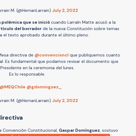
rrain M. (@HernanLarrain)
July 2, 2022
a polémica que se inició
cuando Larraín Matte acusó a la
rtículo del borrador
de la nueva Constitución sobre temas
ía el texto aprobado durante el último pleno.
Mesa directiva de
@convencioncl
que publiquemos cuanto
final. Es fundamental que podamos revisar el documento que
l Presidente en la ceremonia del lunes.
Es lo responsable.
@MEQChile
@gdominguez_
rrain M. (@HernanLarrain)
July 2, 2022
irectiva
 la Convención Constitucional,
Gaspar Domínguez
, sostuvo