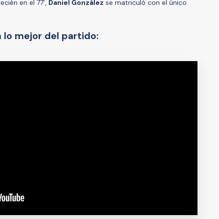
cién en el 77',
Daniel González
se matriculó con el único
lo mejor del partido: