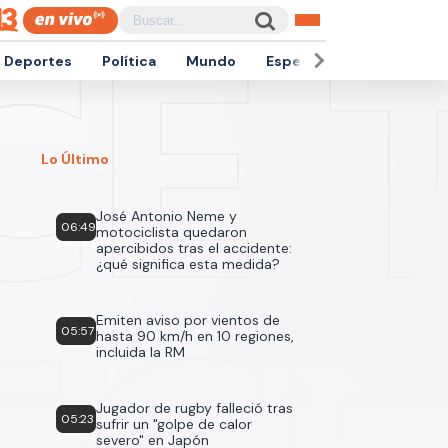
Deportes
Política
Mundo
Espectáculos
Empren
Lo Último
José Antonio Neme y
06:49
motociclista quedaron
apercibidos tras el accidente:
¿qué significa esta medida?
Emiten aviso por vientos de
05:57
hasta 90 km/h en 10 regiones,
incluida la RM
Jugador de rugby falleció tras
05:23
sufrir un "golpe de calor
severo" en Japón