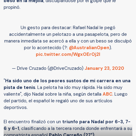
beso en la mejilla
, disculpándose por el golpe que le
propinó.
Un gesto para destacar: Rafael Nadal le pegó
accidentalmente un pelotazo a una pasapelota, pero de
manera inmediata se acercó a ella y con un beso se disculpó
por lo acontecido (?:
@AustralianOpen
).
pic.twitter.com/WgxOErOj2I
— Drive Cruzado (@DriveCruzado)
January 23, 2020
"
Ha sido uno de los peores sustos de mi carrera en una
pista de tenis
. La pelota ha ido muy rápida. Ha sido muy
valiente", dijo Nadal sobre la niña, según detalla
ABC
. Luego
del partido, el español le regaló uno de sus artículos
deportivos.
El encuentro finalizó con un
triunfo para Nadal por 6-3, 7-
6 y 6-1
, clasificando a la tercera ronda donde enfrentará a su
compatriota español
Pablo Carreño (27°)
.