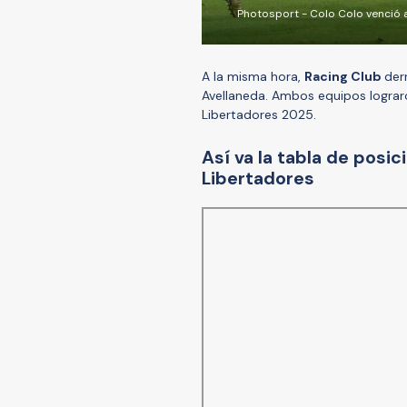
Photosport - Colo Colo venció a
A la misma hora,
Racing Club
der
Avellaneda. Ambos equipos lograron
Libertadores 2025.
Así va la tabla de posi
Libertadores