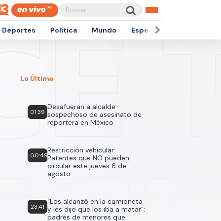
Deportes
Política
Mundo
Espectáculos
Empren
Lo Último
Desafueran a alcalde
01:39
sospechoso de asesinato de
reportera en México
Restricción vehicular:
00:49
Patentes que NO pueden
circular este jueves 6 de
agosto
“Los alcanzó en la camioneta
23:41
y les dijo que los iba a matar”:
padres de menores que