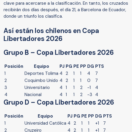
clave para acercarse a la clasificación. En tanto, los cruzados
recibirán dos días después, el día 21, a Barcelona de Ecuador,
donde un triunfo los clasifica.
Así están los chilenos en Copa
Libertadores 2026
Grupo B – Copa Libertadores 2026
Posición
Equipo
PJ
PG
PE
PP
DG
PTS
1
Deportes Tolima
4
2
1
1
4
7
2
Coquimbo Unido
4
2
1
1
0
7
3
Universitario
4
1
1
2
-1
4
4
Nacional
4
1
1
2
-3
4
Grupo D – Copa Libertadores 2026
Posición
Equipo
PJ
PG
PE
PP
DG
PTS
1
Universidad Católica
4
2
1
1
+1
7
2
Cruzeiro
4
2
1
1
+1
7