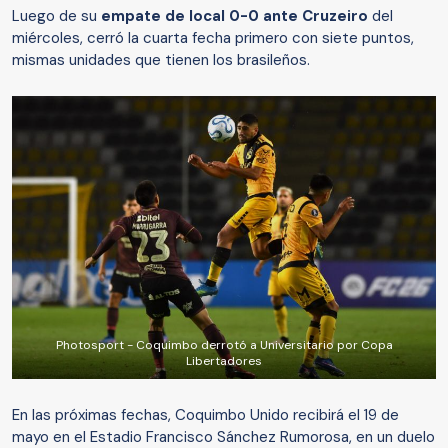
Luego de su
empate de local 0-0 ante Cruzeiro
del
miércoles, cerró la cuarta fecha primero con siete puntos,
mismas unidades que tienen los brasileños.
Photosport - Coquimbo derrotó a Universitario por Copa
Libertadores
En las próximas fechas, Coquimbo Unido recibirá el 19 de
mayo en el Estadio Francisco Sánchez Rumorosa, en un duelo