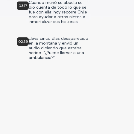
Cuando murió su abuela se
03:17
dio cuenta de todo lo que se
fue con ella: hoy recorre Chile
para ayudar a otros nietos a
inmortalizar sus historias
Lleva cinco días desaparecido
02:39
en la montaña y envió un
audio diciendo que estaba
herido: “¿Puede llamar a una
ambulancia?”