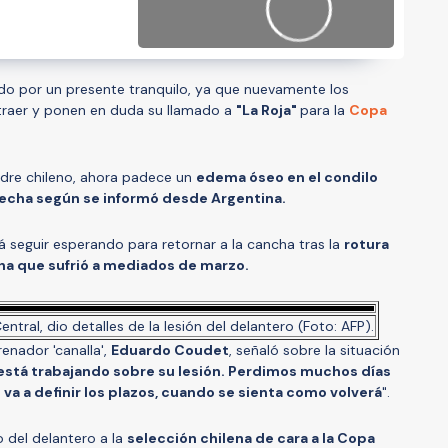
do por un presente tranquilo, ya que nuevamente los
 traer y ponen en duda su llamado a
"La Roja"
para la
Copa
adre chileno, ahora padece un
edema óseo en el condilo
erecha según se informó desde Argentina.
 seguir esperando para retornar a la cancha tras la
rotura
cha que sufrió a mediados de marzo.
tral, dio detalles de la lesión del delantero (Foto: AFP).
trenador 'canalla',
Eduardo Coudet
, señaló sobre la situación
, está trabajando sobre su lesión. Perdimos muchos días
 El va a definir los plazos, cuando se sienta como volverá
".
o del delantero a la
selección chilena de cara a la Copa