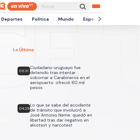
Deportes
Política
Mundo
Espectáculos
Empren
Lo Último
Ciudadano uruguayo fue
05:31
detenido tras intentar
sobornar a Carabineros en el
aeropuerto: ofreció 60 mil
pesos
Lo que se sabe del accidente
04:29
de tránsito que involucró a
José Antonio Neme: quedó en
libertad tras dar negativo en
alcotest y narcotest