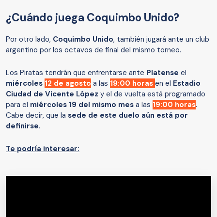
¿Cuándo juega Coquimbo Unido?
Por otro lado,
Coquimbo Unido
, también jugará ante un club
argentino por los octavos de final del mismo torneo.
Los Piratas tendrán que enfrentarse ante
Platense
el
miércoles
12 de agosto
a las
19:00 horas
en el
Estadio
Ciudad de Vicente López
y el de vuelta está programado
para el
miércoles 19 del mismo mes
a las
19:00 horas
.
Cabe decir, que la
sede de este duelo aún está por
definirse
.
Te podría interesar: