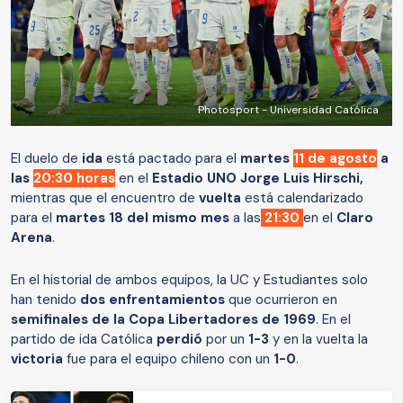
Photosport - Universidad Católica
El duelo de
ida
está pactado para el
martes
11 de agosto
a
las
20:30 horas
en el
Estadio UNO Jorge Luis Hirschi,
mientras que el encuentro de
vuelta
está calendarizado
para el
martes 18 del mismo mes
a las
21:30
en el
Claro
Arena
.
En el historial de ambos equipos, la UC y Estudiantes solo
han tenido
dos enfrentamientos
que ocurrieron en
semifinales de la Copa Libertadores de 1969
. En el
partido de ida Católica
perdió
por un
1-3
y en la vuelta la
victoria
fue para el equipo chileno con un
1-0
.