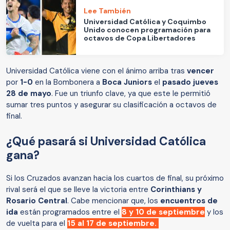
Lee También
Universidad Católica y Coquimbo
Unido conocen programación para
octavos de Copa Libertadores
Universidad Católica viene con el ánimo arriba tras
vencer
por
1-0
en la Bombonera a
Boca Juniors
el
pasado jueves
28 de mayo
. Fue un triunfo clave, ya que este le permitió
sumar tres puntos y asegurar su clasificación a octavos de
final.
¿Qué pasará si Universidad Católica
gana?
Si los Cruzados avanzan hacia los cuartos de final, su próximo
rival será el que se lleve la victoria entre
Corinthians y
Rosario Central
. Cabe mencionar que, los
encuentros de
ida
están programados entre el
8 y 10 de septiembre
y los
de vuelta para el
15 al 17 de septiembre.