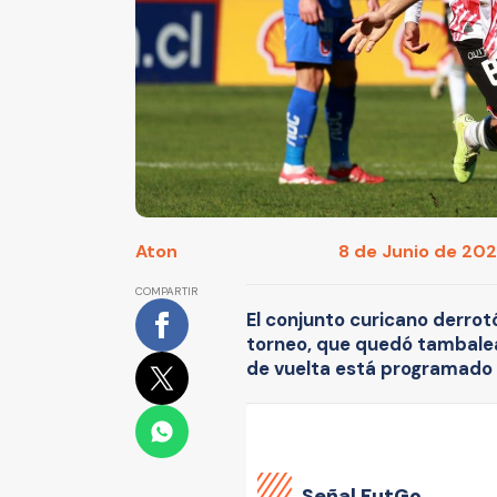
Aton
8 de Junio de 2025
COMPARTIR
El conjunto curicano derrot
torneo, que quedó tambaleand
de vuelta está programado pa
Señal FutGo