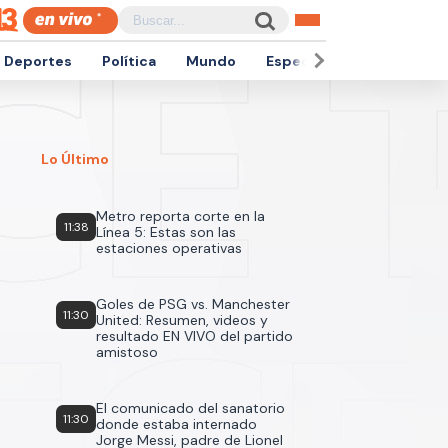
Deportes
Política
Mundo
Espectáculos
Empren
Lo Último
Metro reporta corte en la
11:38
Línea 5: Estas son las
estaciones operativas
Goles de PSG vs. Manchester
11:30
United: Resumen, videos y
resultado EN VIVO del partido
amistoso
El comunicado del sanatorio
11:30
donde estaba internado
Jorge Messi, padre de Lionel