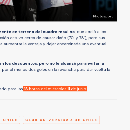
Photosport
mente en terreno del cuadro maulino
, que apeló a los
ión estuvo cerca de causar daño (70' y 78'), pero sus
ra aumentar la ventaja y dejar encaminada una eventual
en los descuentos, pero no le alcanzó para evitar la
por al menos dos goles en la revancha para dar vuelta la
ado para las
18 horas del miércoles 11 de junio.
A
 CHILE
CLUB UNIVERSIDAD DE CHILE