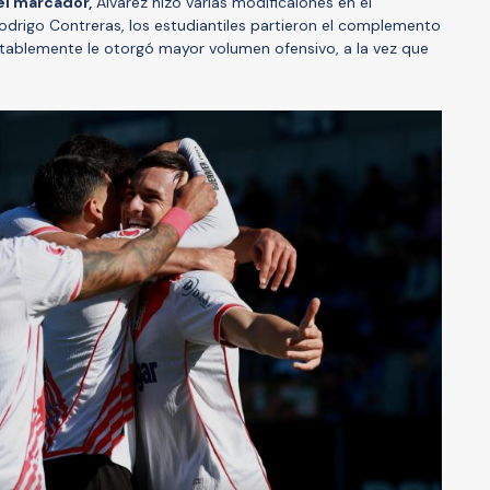
el marcador,
Álvarez hizo varias modificaiones en el
odrigo Contreras, los estudiantiles partieron el complemento
itablemente le otorgó mayor volumen ofensivo, a la vez que