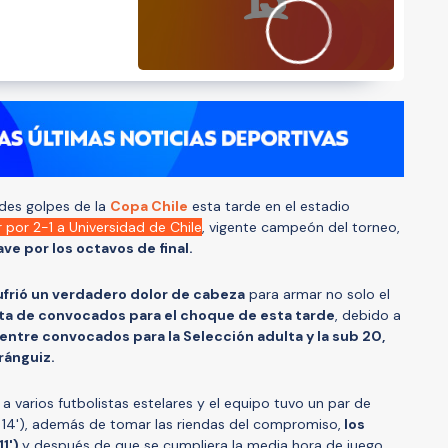
des golpes de la
Copa Chile
esta tarde en el estadio
 por 2-1 a Universidad de Chile
, vigente campeón del torneo,
ve por los octavos de final.
ufrió un verdadero dolor de cabeza
para armar no solo el
ista de convocados para el choque de esta tarde
, debido a
ntre convocados para la Selección adulta y la sub 20,
ránguiz.
 varios futbolistas estelares y el equipo tuvo un par de
y 14'), además de tomar las riendas del compromiso,
los
11')
y después de que se cumpliera la media hora de juego,