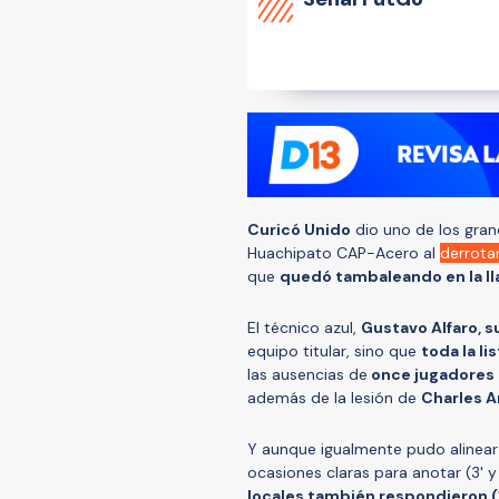
Curicó Unido
dio uno de los gran
Huachipato CAP-Acero al
derrotar
que
quedó tambaleando en la lla
El técnico azul,
Gustavo Alfaro, s
equipo titular, sino que
toda la l
las ausencias de
once jugadores e
además de la lesión de
Charles A
Y aunque igualmente pudo alinear a
ocasiones claras para anotar (3' 
locales también respondieron (