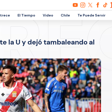
etrece
El Tiempo
Video
Chile
Te Puede Servir
nte la U y dejó tambaleando al