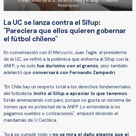
El mandamás de la UC se lanzó contra el Sifup - Créditos:
Photosport
La UC se lanza contra el Sifup:
"Pareciera que ellos quieren gobernar
el fútbol chileno"
En conversación con
El Mercurio
, Juan Tagle, el presidente
de la UC, se refirió a la polémica que enfrenta al Sifup con la
ANFP, y no solo
fue durísimo con el gremio
, sino también
adelantó que
conversará con Fernando Zampedri
.
"En Chile hay un respeto total a los derechos fundamentales
del futbolista.
Invito al Sifup a apreciar lo que tenemos
.
Están amenazando con paro, porque no gusta un sistema de
torneo que es potestad de la ANFP. Lo entendería si no
pagamos sueldos o cotizaciones", empezó diciendo el
mandamás de U Católica.
"Acá se cumple todo y
no se mira el daño gigante que el