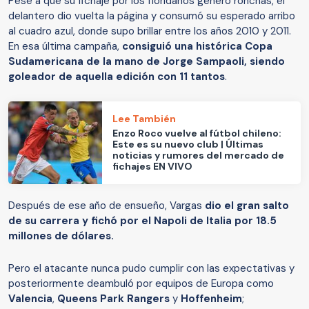
Pese a que su fichaje por los floridanos generó ronchas, el
delantero dio vuelta la página y consumó su esperado arribo
al cuadro azul, donde supo brillar entre los años 2010 y 2011.
En esa última campaña,
consiguió una histórica Copa
Sudamericana de la mano de Jorge Sampaoli, siendo
goleador de aquella edición con 11 tantos
.
Lee También
Enzo Roco vuelve al fútbol chileno:
Este es su nuevo club | Últimas
noticias y rumores del mercado de
fichajes EN VIVO
Después de ese año de ensueño, Vargas
dio el gran salto
de su carrera y fichó por el Napoli de Italia por 18.5
millones de dólares.
Pero el atacante nunca pudo cumplir con las expectativas y
posteriormente deambuló por equipos de Europa como
Valencia
,
Queens Park Rangers
y
Hoffenheim
;