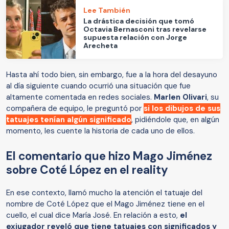
Lee También
La drástica decisión que tomó
Octavia Bernasconi tras revelarse
supuesta relación con Jorge
Arecheta
Hasta ahí todo bien, sin embargo, fue a la hora del desayuno
al día siguiente cuando ocurrió una situación que fue
altamente comentada en redes sociales.
Marlen Olivari
, su
compañera de equipo, le preguntó por
si los dibujos de sus
tatuajes tenían algún significado
, pidiéndole que, en algún
momento, les cuente la historia de cada uno de ellos.
El comentario que hizo Mago Jiménez
sobre Coté López en el reality
En ese contexto, llamó mucho la atención el tatuaje del
nombre de Coté López que el Mago Jiménez tiene en el
cuello, el cual dice María José. En relación a esto,
el
exjugador reveló que tiene tatuajes con significados y