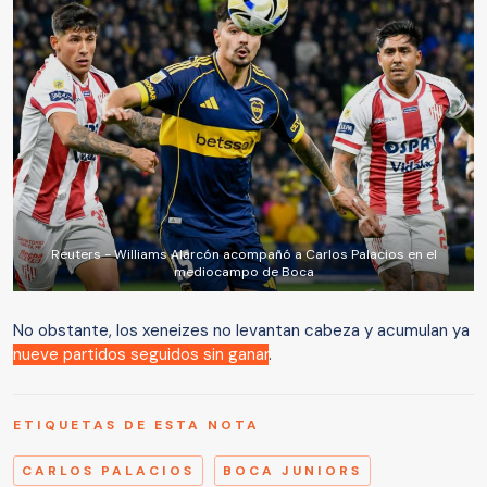
Reuters - Williams Alarcón acompañó a Carlos Palacios en el
mediocampo de Boca
No obstante, los xeneizes no levantan cabeza y acumulan ya
nueve partidos seguidos sin ganar
.
ETIQUETAS DE ESTA NOTA
CARLOS PALACIOS
BOCA JUNIORS