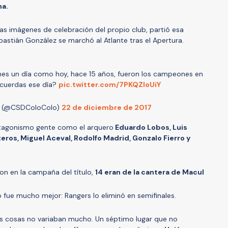
ha.
as imágenes de celebración del propio club, partió esa
stián González se marchó al Atlante tras el Apertura.
es un día como hoy, hace 15 años, fueron los campeones en
ecuerdas ese día?
pic.twitter.com/7PKQZloUiY
o (@CSDColoColo)
22 de diciembre de 2017
otagonismo gente como el arquero
Eduardo Lobos, Luis
teros, Miguel Aceval, Rodolfo Madrid, Gonzalo Fierro y
on en la campaña del título,
14 eran de la cantera de Macul
o fue mucho mejor: Rangers lo eliminó en semifinales.
 las cosas no variaban mucho. Un séptimo lugar que no