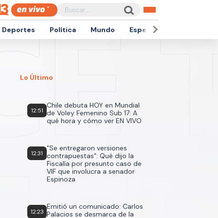
Deportes
Política
Mundo
Espectáculos
Empren
Lo Último
Chile debuta HOY en Mundial
12:51
de Voley Femenino Sub 17: A
qué hora y cómo ver EN VIVO
"Se entregaron versiones
12:31
contrapuestas": Qué dijo la
Fiscalía por presunto caso de
VIF que involucra a senador
Espinoza
Emitió un comunicado: Carlos
12:23
Palacios se desmarca de la