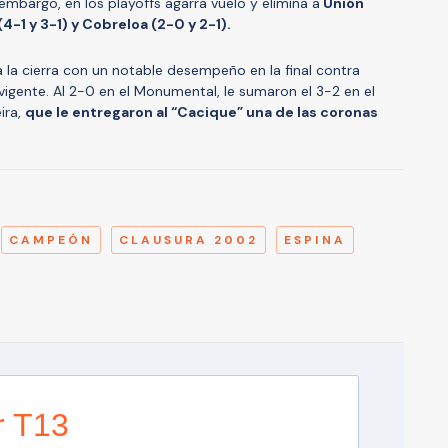
mbargo, en los playoffs agarra vuelo y elimina a
Unión
4-1 y 3-1) y Cobreloa (2-0 y 2-1).
va la cierra con un notable desempeño en la final contra
vigente. Al 2-0 en el Monumental, le sumaron el 3-2 en el
ira,
que le entregaron al “Cacique” una de las coronas
A
CAMPEÓN
CLAUSURA 2002
ESPINA
r T13