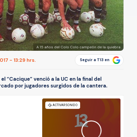
A 15 años del Colo Colo campeón de la quiebra
17 - 13:29 hrs.
Seguir a T13 en
el “Cacique” venció a la UC en la final del
cado por jugadores surgidos de la cantera.