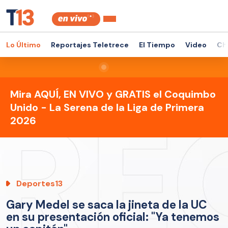
Lo Último
Reportajes Teletrece
El Tiempo
Video
Ch
Mira AQUÍ, EN VIVO y GRATIS el Coquimbo
Unido - La Serena de la Liga de Primera
2026
Deportes13
Gary Medel se saca la jineta de la UC
en su presentación oficial: "Ya tenemos