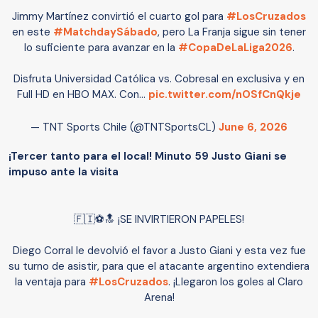
Jimmy Martínez convirtió el cuarto gol para
#LosCruzados
en este
#MatchdaySábado
, pero La Franja sigue sin tener
lo suficiente para avanzar en la
#CopaDeLaLiga2026
.
Disfruta Universidad Católica vs. Cobresal en exclusiva y en
Full HD en HBO MAX. Con…
pic.twitter.com/nOSfCnQkje
— TNT Sports Chile (@TNTSportsCL)
June 6, 2026
¡Tercer tanto para el local! Minuto 59 Justo Giani se
impuso ante la visita
🇫🇮⚽🔝 ¡SE INVIRTIERON PAPELES!
Diego Corral le devolvió el favor a Justo Giani y esta vez fue
su turno de asistir, para que el atacante argentino extendiera
la ventaja para
#LosCruzados
. ¡Llegaron los goles al Claro
Arena!