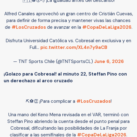
🇫🇮⚽😮‍💨 ¡La igualdad antes del descanso!
Alfred Canales aprovechó un gran centro de Cristián Cuevas,
para definir de forma precisa y mantener vivas las chances
de
#LosCruzados
de avanzar en la
#CopaDeLaLiga2026
.
Disfruta Universidad Católica vs. Cobresal en exclusiva y en
Full…
pic.twitter.com/XL4n7y9aCB
— TNT Sports Chile (@TNTSportsCL)
June 6, 2026
¡Golazo para Cobresal! al minuto 22, Steffan Pino con
un derechazo al arco cruzado
⛏️⚽👏 ¡Para complicar a
#LosCruzados
!
Una mano del Keno Mena revisada en el VAR, terminó con
Steffan Pino abriendo la cuenta desde el punto penal para
Cobresal, dificultando las posibilidades de La Franja por
clasificar a las semifinales de la
#CopaDeLaLiga2026
.