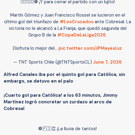
😮‍💨🔝🇫🇮⚽ ¡Y para cerrar el partido con un lujito!
Martín Gómez y Juan Francisco Rossel se lucieron en el
último gol del triunfazo de
#LosCruzados
ante Cobresal. La
victoria no le alcanzó a La Franja, que quedó segunda del
Grupo B de la
#CopaDeLaLiga2026
.
Disfruta lo mejor del…
pic.twitter.com/JPMayesLvz
— TNT Sports Chile (@TNTSportsCL)
June 7, 2026
Alfred Canales iba por el quinto gol para Católica, sin
embargo, se detuvo en el palo
¡Cuarto gol para Católica! a los 63 minutos, Jimmy
Martínez logró concretar un zurdazo al arco de
Cobresal
⚽🇫🇮👏 ¡La lluvia de tantos!