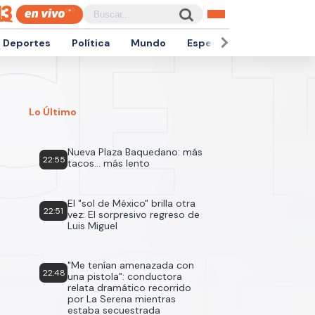
Deportes
Política
Mundo
Espectáculos
Empren
Lo Último
Nueva Plaza Baquedano: más
22:55
tacos... más lento
El "sol de México" brilla otra
22:51
vez: El sorpresivo regreso de
Luis Miguel
"Me tenían amenazada con
22:48
una pistola": conductora
relata dramático recorrido
por La Serena mientras
estaba secuestrada