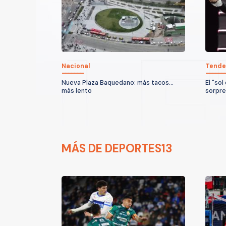
Nacional
Tende
Nueva Plaza Baquedano: más tacos...
El "sol
más lento
sorpre
MÁS DE DEPORTES13