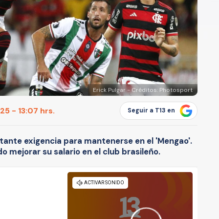
Erick Pulgar - Créditos: Photosport
5 - 13:07 hrs.
Seguir a T13 en
rtante exigencia para mantenerse en el 'Mengao'.
o mejorar su salario en el club brasileño.