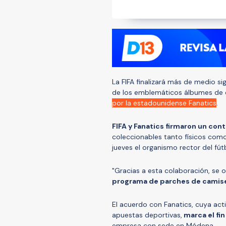
La FIFA finalizará más de medio si
de los emblemáticos álbumes de
por la estadounidense Fanatics
.
FIFA y Fanatics firmaron un cont
coleccionables tanto físicos como 
jueves el organismo rector del fú
"Gracias a esta colaboración, se 
programa de parches de camis
El acuerdo con Fanatics, cuya act
apuestas deportivas,
marca el fi
empresa con sede en Módena.