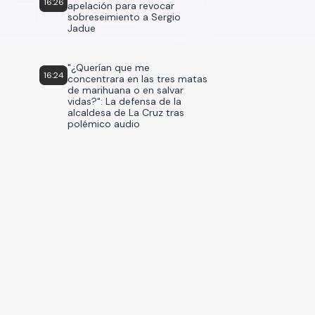
16:26
apelación para revocar
sobreseimiento a Sergio
Jadue
"¿Querían que me
16:24
concentrara en las tres matas
de marihuana o en salvar
vidas?": La defensa de la
alcaldesa de La Cruz tras
polémico audio