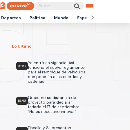
Deportes
Política
Mundo
Espectáculos
Empren
Lo Último
Ya entró en vigencia: Así
16:57
funciona el nuevo reglamento
para el remolque de vehículos
que pone fin a las cuerdas y
cadenas
Gobierno se distancia de
16:48
proyecto para declarar
feriado el 17 de septiembre:
"No es necesario innovar"
Fiscalía y SII presentan