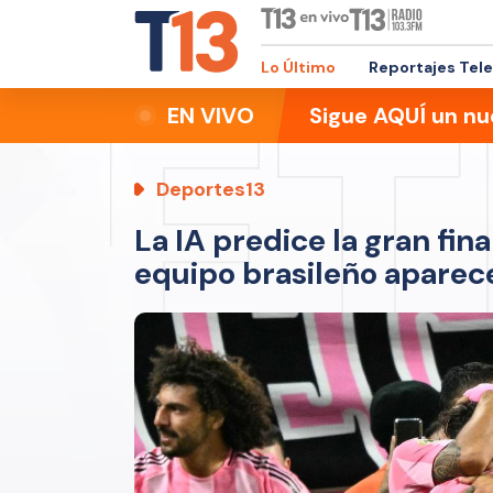
Lo Último
Reportajes Tel
EN VIVO
Sigue AQUÍ un nu
Deportes13
La IA predice la gran fin
equipo brasileño aparec