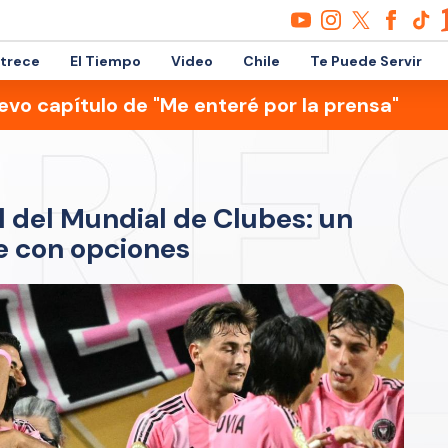
etrece
El Tiempo
Video
Chile
Te Puede Servir
evo capítulo de "Me enteré por la prensa"
al del Mundial de Clubes: un
e con opciones