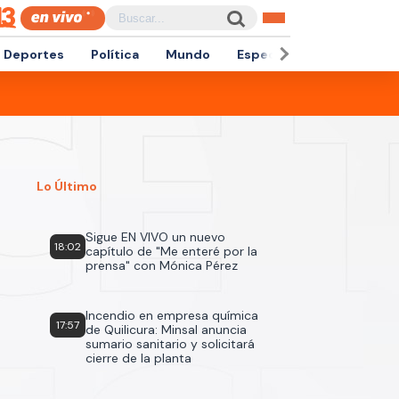
Deportes
Política
Mundo
Espectáculos
Empren
Lo Último
Sigue EN VIVO un nuevo
18:02
capítulo de "Me enteré por la
prensa" con Mónica Pérez
Incendio en empresa química
17:57
de Quilicura: Minsal anuncia
sumario sanitario y solicitará
cierre de la planta