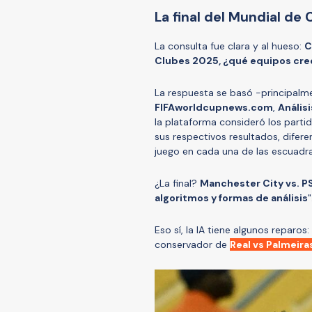
La final del Mundial de 
La consulta fue clara y al hueso:
C
Clubes 2025, ¿qué equipos crees
La respuesta se basó -principalm
FIFAworldcupnews.com
,
Anális
la plataforma consideró los part
sus respectivos resultados, difere
juego en cada una de las escuadra
¿La final?
Manchester City vs. P
algoritmos y formas de análisis
"
Eso sí, la IA tiene algunos reparos: 
conservador de
Real vs Palmeira