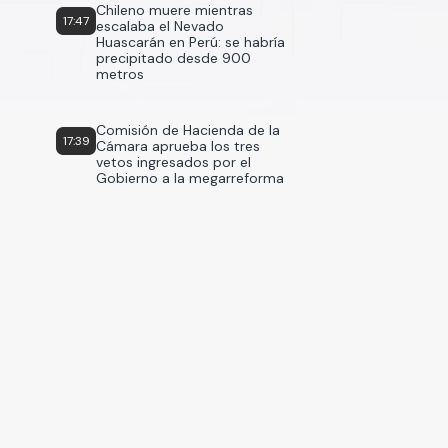
Chileno muere mientras
17:47
escalaba el Nevado
Huascarán en Perú: se habría
precipitado desde 900
metros
Comisión de Hacienda de la
17:39
Cámara aprueba los tres
vetos ingresados por el
Gobierno a la megarreforma