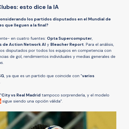
Clubes: esto dice la IA
onsiderando los partidos disputados en el Mundial de
 que lleguen a la final?
ente- en cuatro fuentes:
Opta Supercomputer
,
is de Action Network AI
y
Bleacher Report
. Para el análisis,
idos disputados por todos los equipos en competencia con
ncias de gol, rendimientos individuales y medias generales de
s.
SG
, ya que es un partido que coincide con "
varios
.
"
City vs Real Madrid
tampoco sorprendería, y el modelo
s
sigue siendo una opción válida".