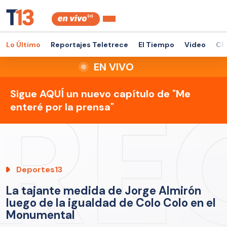
Lo Último
Reportajes Teletrece
El Tiempo
Video
Ch
EN VIVO
Sigue AQUÍ un nuevo capítulo de "Me
enteré por la prensa"
Deportes13
La tajante medida de Jorge Almirón
luego de la igualdad de Colo Colo en el
Monumental