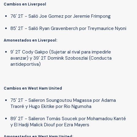
Cambios en Liverpool
76' 2T - Salió Joe Gomez por Jeremie Frimpong
85' 2T - Salió Ryan Gravenberch por Treymaurice Nyoni
Amonestados en Liverpool:
9' 2T Cody Gakpo (Sujetar al rival para impedirle
avanzar) y 39' 2T Dominik Szoboszlai (Conducta
antideportiva)
Cambios en West Ham United
75' 2T - Salieron Soungoutou Magassa por Adama
Traoré y Hugo Ekitike por Rio Ngumoha
89' 2T - Salieron Tomás Soucek por Mohamadou Kanté
y El Hadji Malick Diouf por Ezra Mayers
Amonestados en West Ham United: