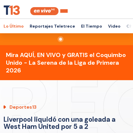
Lo Último
Reportajes Teletrece
El Tiempo
Video
Ch
Mira AQUÍ, EN VIVO y GRATIS el Coquimbo
Unido - La Serena de la Liga de Primera
2026
Deportes13
Liverpool liquidó con una goleada a
West Ham United por 5 a 2