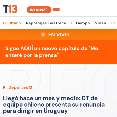
Lo Último
Reportajes Teletrece
El Tiempo
Video
Ch
EN VIVO
Sigue AQUÍ un nuevo capítulo de "Me
enteré por la prensa"
Deportes13
Llegó hace un mes y medio: DT de
equipo chileno presenta su renuncia
para dirigir en Uruguay