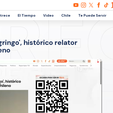
etrece
El Tiempo
Video
Chile
Te Puede Servir
ringo', histórico relator
leno