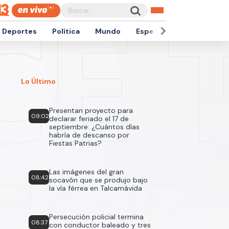
Deportes
Política
Mundo
Espectáculos
Empren
Lo Último
Presentan proyecto para
09:02
declarar feriado el 17 de
septiembre: ¿Cuántos días
habría de descanso por
Fiestas Patrias?
Las imágenes del gran
08:42
socavón que se produjo bajo
la vía férrea en Talcamávida
Persecución policial termina
08:37
con conductor baleado y tres