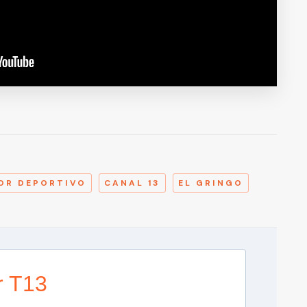
A
OR DEPORTIVO
CANAL 13
EL GRINGO
r T13