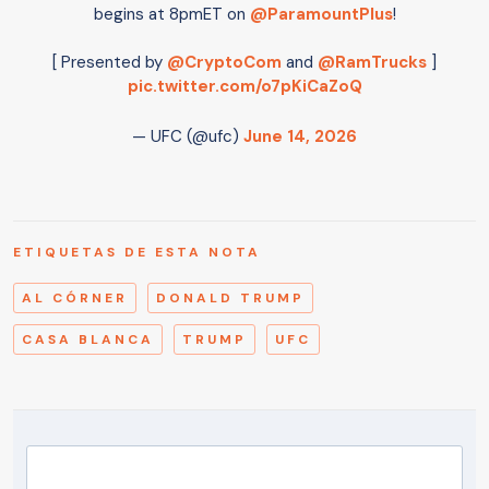
begins at 8pmET on
@ParamountPlus
!
[ Presented by
@CryptoCom
and
@RamTrucks
]
pic.twitter.com/o7pKiCaZoQ
— UFC (@ufc)
June 14, 2026
ETIQUETAS DE ESTA NOTA
AL CÓRNER
DONALD TRUMP
CASA BLANCA
TRUMP
UFC