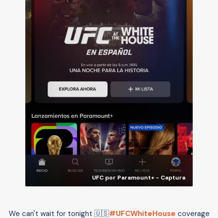
UFC por Paramount+ - Captura
We can't wait for tonight 🇺🇸
#UFCWhiteHouse
coverage