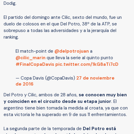
Dodig.
El partido del domingo ante Cilic, sexto del mundo, fue un
duelo de colosos en el que Del Potro, 38º de la ATP, se
sobrepuso a todas las adversidades y a la jerarquía del
ranking.
El match-point de
@delpotrojuan
a
@cilic_marin
que lleva la serie al quinto punto​
#FinalCopaDavis
pic.twitter.com/1kG8aTi7cD
— Copa Davis (@CopaDavis)
27 de noviembre
de 2016
Del Potro y Cilic, ambos de 28 años,
se conocen muy bien
y coinciden en el circuito desde su etapa junior
. El
argentino tiene bien tomada la medida al croata, ya que con
esta victoria le ha superado en 9 de sus 11 enfrentamientos.
La segunda parte de la temporada de
Del Potro está