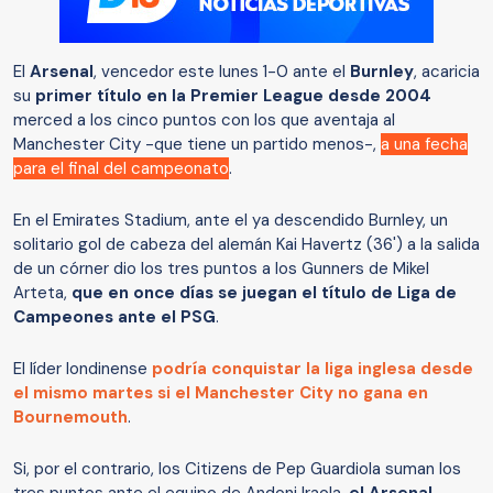
El
Arsenal
, vencedor este lunes 1-0 ante el
Burnley
, acaricia
su
primer título en la Premier League desde 2004
merced a los cinco puntos con los que aventaja al
Manchester City -que tiene un partido menos-,
a una fecha
para el final del campeonato
.
En el Emirates Stadium, ante el ya descendido Burnley, un
solitario gol de cabeza del alemán Kai Havertz (36') a la salida
de un córner dio los tres puntos a los Gunners de Mikel
Arteta,
que en once días se juegan el título de Liga de
Campeones ante el PSG
.
El líder londinense
podría conquistar la liga inglesa desde
el mismo martes si el Manchester City no gana en
Bournemouth
.
Si, por el contrario, los Citizens de Pep Guardiola suman los
tres puntos ante el equipo de Andoni Iraola,
el Arsenal